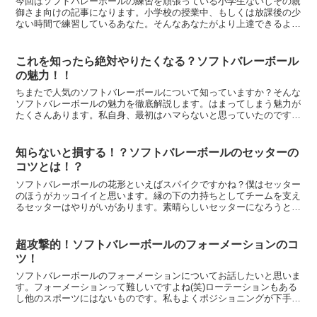
今回はソフトバレーボールの練習を頑張っている小学生ないしその親
御さま向けの記事になります。小学校の授業中、もしくは放課後の少
ない時間で練習しているあなた。そんなあなたがより上達できるよう
な具体的な練習法を紹介します。
これを知ったら絶対やりたくなる？ソフトバレーボール
の魅力！！
ちまたで人気のソフトバレーボールについて知っていますか？そんな
ソフトバレーボールの魅力を徹底解説します。はまってしまう魅力が
たくさんあります。私自身、最初はハマらないと思っていたのですが
暇な時間はソフトバレーボールの事を考えてます(笑)
知らないと損する！？ソフトバレーボールのセッターの
コツとは！？
ソフトバレーボールの花形といえばスパイクですかね？僕はセッター
のほうがカッコイイと思います。縁の下の力持ちとしてチームを支え
るセッターはやりがいがあります。素晴らしいセッターになろうと練
習のしている方のためにコツを伝授したいと思います。
超攻撃的！ソフトバレーボールのフォーメーションのコ
ツ！
ソフトバレーボールのフォーメーションについてお話したいと思いま
す。フォーメーションって難しいですよね(笑)ローテーションもある
し他のスポーツにはないものです。私もよくポジショニングが下手で
したが、うまくなったコツを伝授します。