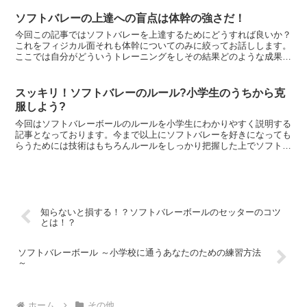
ソフトバレーの上達への盲点は体幹の強さだ！
今回この記事ではソフトバレーを上達するためにどうすれば良いか？
これをフィジカル面それも体幹についてのみに絞ってお話しします。
ここでは自分がどういうトレーニングをしその結果どのような成果を
もたらしたかを中心にお話していきます。
スッキリ！ソフトバレーのルール?小学生のうちから克
服しよう?
今回はソフトバレーボールのルールを小学生にわかりやすく説明する
記事となっております。今まで以上にソフトバレーを好きになっても
らうためには技術はもちろんルールをしっかり把握した上でソフトバ
レーに臨んでもらうことが非常に重要になってきます。私からは小学
生でもわかり易く、誤解しがちなルールに絞って説明していきます。
知らないと損する！？ソフトバレーボールのセッターのコツ
とは！？
ソフトバレーボール ～小学校に通うあなたのための練習方法
～
ホーム
その他