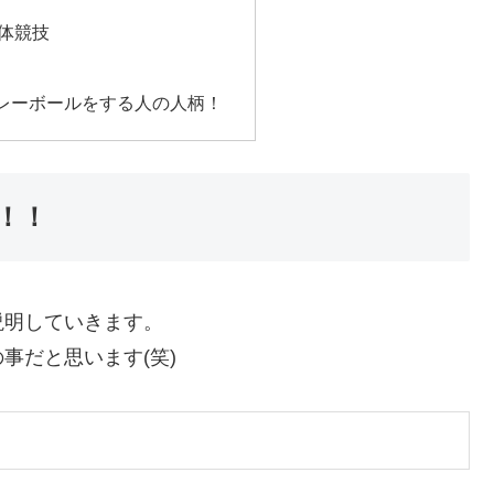
体競技
レーボールをする人の人柄！
！！
説明していきます。
事だと思います(笑)